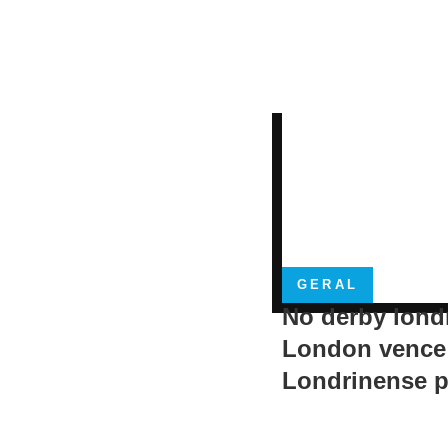
GERAL
No derby lond
London vence
Londrinense p