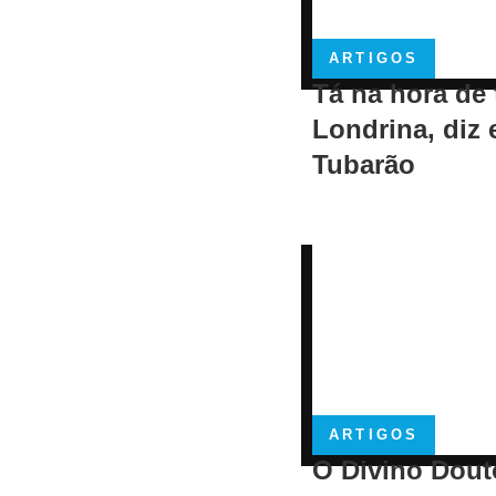
ARTIGOS
Tá na hora de 
Londrina, diz 
Tubarão
ARTIGOS
O Divino Dout