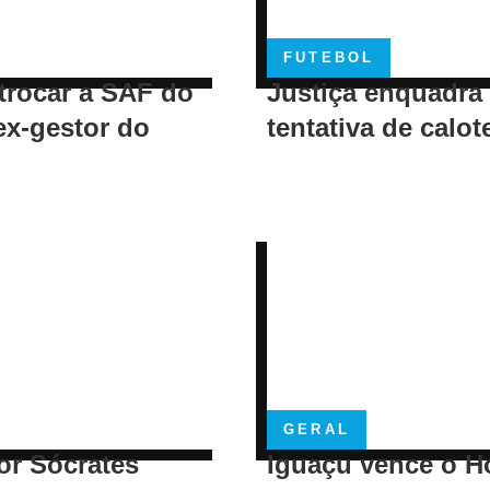
FUTEBOL
trocar a SAF do
Justiça enquadra
ex-gestor do
tentativa de calot
GERAL
or Sócrates
Iguaçu vence o H