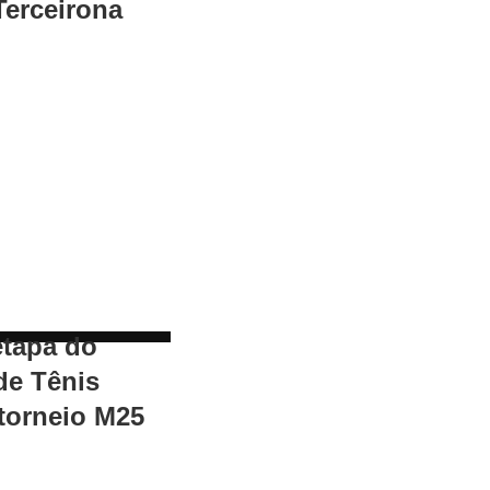
Terceirona
etapa do
de Tênis
torneio M25