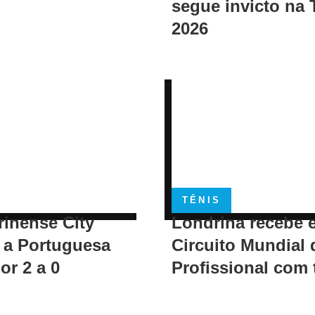
segue invicto na 
2026
TÊNIS
rinense City
Londrina recebe 
 a Portuguesa
Circuito Mundial 
or 2 a 0
Profissional com 