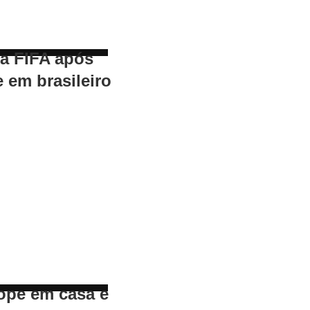
 a FIFA após
e em brasileiro
ope em casa e