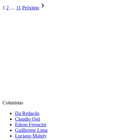
Paginação
1
2
…
11
Próximo
de
posts
Colunistas
Da Redação
Claudio Osti
Edson Ferracini
Guilherme Lima
Luciano Maluly