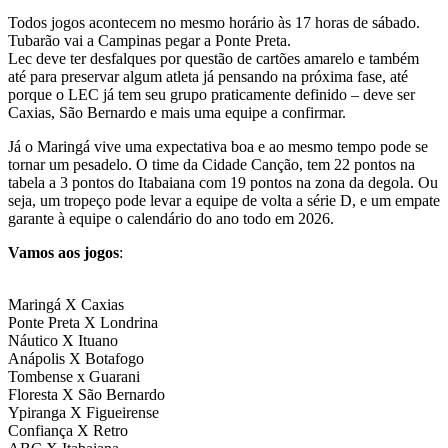
Todos jogos acontecem no mesmo horário às 17 horas de sábado.
Tubarão vai a Campinas pegar a Ponte Preta.
Lec deve ter desfalques por questão de cartões amarelo e também
até para preservar algum atleta já pensando na próxima fase, até
porque o LEC já tem seu grupo praticamente definido – deve ser
Caxias, São Bernardo e mais uma equipe a confirmar.
Já o Maringá vive uma expectativa boa e ao mesmo tempo pode se
tornar um pesadelo. O time da Cidade Canção, tem 22 pontos na
tabela a 3 pontos do Itabaiana com 19 pontos na zona da degola. Ou
seja, um tropeço pode levar a equipe de volta a série D, e um empate
garante à equipe o calendário do ano todo em 2026.
Vamos aos jogos
:
Maringá X Caxias
Ponte Preta X Londrina
Náutico X Ituano
Anápolis X Botafogo
Tombense x Guarani
Floresta X São Bernardo
Ypiranga X Figueirense
Confiança X Retro