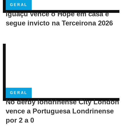
GERAL
Iguaçu vence o Hope em casa e
segue invicto na Terceirona 2026
GERAL
No derby londrinense City London
vence a Portuguesa Londrinense
por 2 a 0