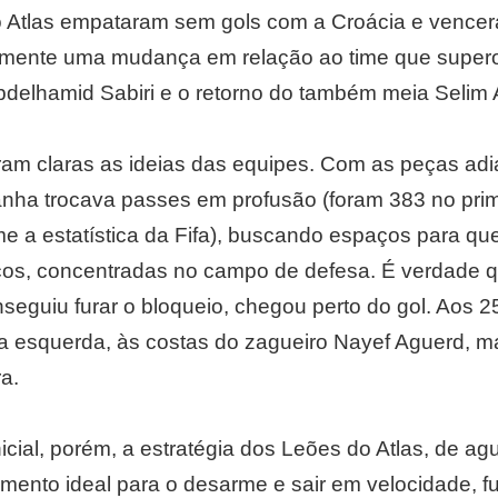
 Atlas empataram sem gols com a Croácia e vencera
somente uma mudança em relação ao time que super
bdelhamid Sabiri e o retorno do também meia Selim 
am claras as ideias das equipes. Com as peças adi
nha trocava passes em profusão (foram 383 no pri
e a estatística da Fifa), buscando espaços para que
os, concentradas no campo de defesa. É verdade qu
seguiu furar o bloqueio, chegou perto do gol. Aos 2
a esquerda, às costas do zagueiro Nayef Aguerd, ma
ra.
icial, porém, a estratégia dos Leões do Atlas, de ag
ento ideal para o desarme e sair em velocidade, f