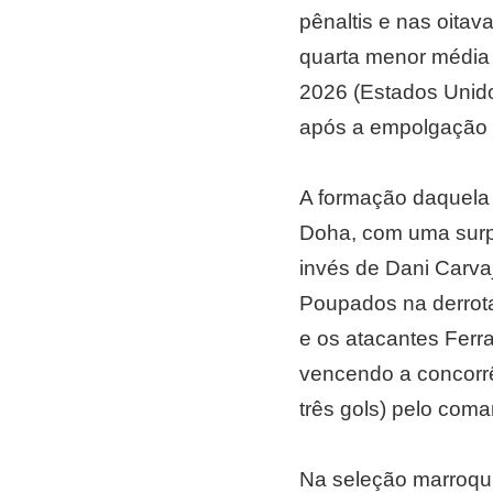
pênaltis e nas oitav
quarta menor média
2026 (Estados Unido
após a empolgação d
A formação daquela 
Doha, com uma surpr
invés de Dani Carvaj
Poupados na derrota 
e os atacantes Ferr
vencendo a concorrê
três gols) pelo com
Na seleção marroqui