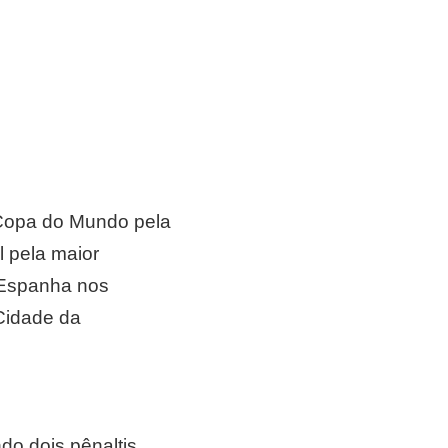
 Copa do Mundo pela
l pela maior
a Espanha nos
 Cidade da
do dois pênaltis.