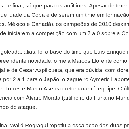
as de final, só que para os anfitriões. Apesar de ter
 de idade da Copa e de serem um time em formação
s, México e Canadá), os campeões de 2010 deixam 
e iniciarem a competição com um 7 a 0 sobre a Co
goleada, aliás, foi a base do time que Luís Enriq
eendente novidade: o meia Marcos Llorente como lat
al e de Cesar Azpilicueta, que era dúvida, com dores
por 2 a 1 para o Japão, o zagueiro Aymeric Laporte, 
an Torres e Marco Asensio retornaram à equipe. O ú
ncia com Álvaro Morata (artilheiro da Fúria no Mun
ando do ataque.
na, Walid Regragui repetiu a escalação das duas pr