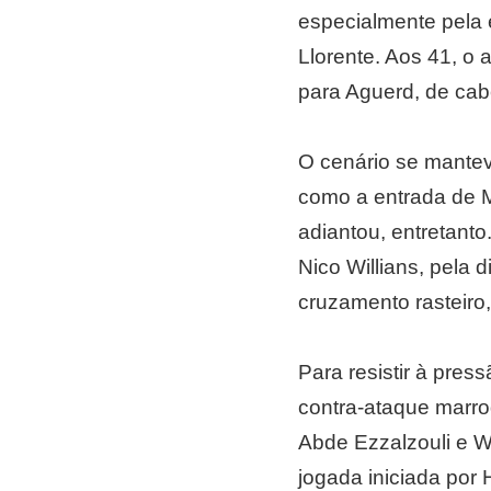
especialmente pela 
Llorente. Aos 41, o 
para Aguerd, de cabe
O cenário se mantev
como a entrada de M
adiantou, entretant
Nico Willians, pela 
cruzamento rasteiro,
Para resistir à pres
contra-ataque marroq
Abde Ezzalzouli e W
jogada iniciada por 