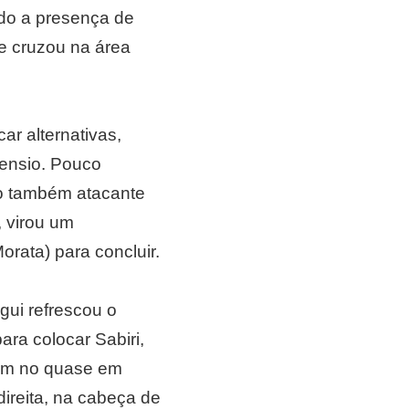
ndo a presença de
 e cruzou na área
r alternativas,
sensio. Pouco
do também atacante
, virou um
orata) para concluir.
gui refrescou o
ara colocar Sabiri,
aram no quase em
direita, na cabeça de