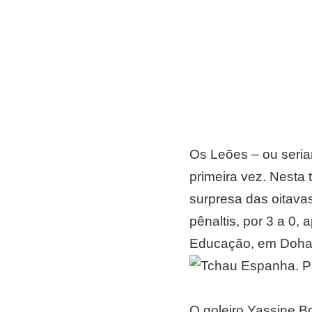
Os Leões – ou seria
primeira vez. Nesta 
surpresa das oitavas
pênaltis, por 3 a 0
Educação, em Doha
O goleiro Yassine Bo