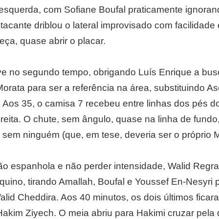
esquerda, com Sofiane Boufal praticamente ignora
atacante driblou o lateral improvisado com facilidade
ça, quase abrir o placar.
e no segundo tempo, obrigando Luís Enrique a busca
orata para ser a referência na área, substituindo A
o. Aos 35, o camisa 7 recebeu entre linhas dos pés 
direita. O chute, sem ângulo, quase na linha de fundo
 sem ninguém (que, em tese, deveria ser o próprio M
são espanhola e não perder intensidade, Walid Regra
uino, tirando Amallah, Boufal e Youssef En-Nesyri p
alid Cheddira. Aos 40 minutos, os dois últimos fic
Hakim Ziyech. O meia abriu para Hakimi cruzar pela 