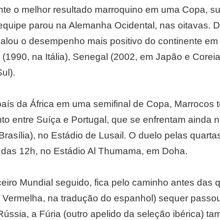
ante o melhor resultado marroquino em uma Copa, 
equipe parou na Alemanha Ocidental, nas oitavas. D
gualou o desempenho mais positivo do continente em
(1990, na Itália), Senegal (2002, em Japão e Corei
ul).
 país da África em uma semifinal de Copa, Marrocos 
o entre Suíça e Portugal, que se enfrentam ainda nes
Brasília), no Estádio de Lusail. O duelo pelas quart
ir das 12h, no Estádio Al Thumama, em Doha.
ceiro Mundial seguido, fica pelo caminho antes das
(A Vermelha, na tradução do espanhol) sequer passou
ússia, a Fúria (outro apelido da seleção ibérica) t