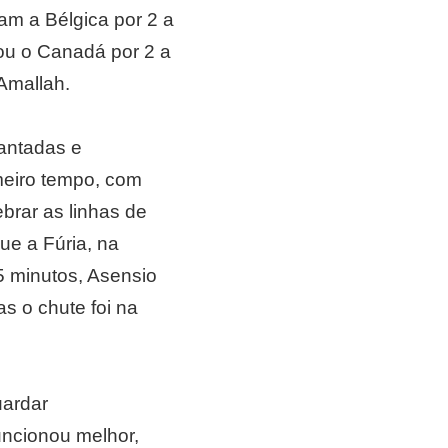
m a Bélgica por 2 a
ou o Canadá por 2 a
Amallah.
antadas e
meiro tempo, com
brar as linhas de
e a Fúria, na
5 minutos, Asensio
s o chute foi na
uardar
uncionou melhor,