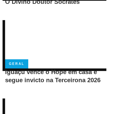
O Divino Doutor Sócrates
GERAL
Iguaçu vence o Hope em casa e
segue invicto na Terceirona 2026