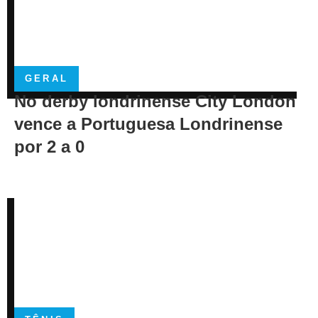
GERAL
No derby londrinense City London
vence a Portuguesa Londrinense
por 2 a 0