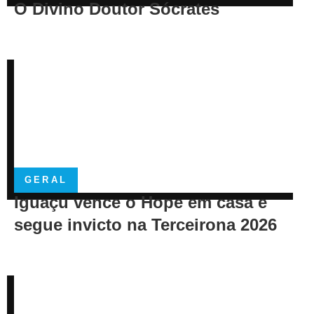
O Divino Doutor Sócrates
GERAL
Iguaçu vence o Hope em casa e
segue invicto na Terceirona 2026