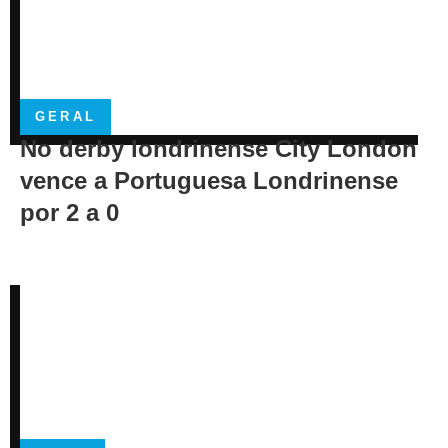
GERAL
No derby londrinense City London
vence a Portuguesa Londrinense
por 2 a 0