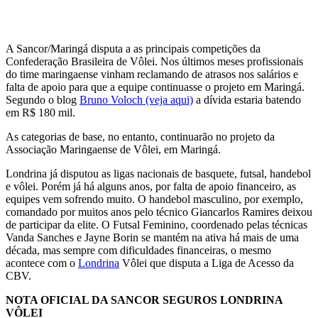
A Sancor/Maringá disputa a as principais competições da
Confederação Brasileira de Vôlei. Nos últimos meses profissionais
do time maringaense vinham reclamando de atrasos nos salários e
falta de apoio para que a equipe continuasse o projeto em Maringá.
Segundo o blog
Bruno Voloch (veja aqui)
a dívida estaria batendo
em R$ 180 mil.
As categorias de base, no entanto, continuarão no projeto da
Associação Maringaense de Vôlei, em Maringá.
Londrina já disputou as ligas nacionais de basquete, futsal, handebol
e vôlei. Porém já há alguns anos, por falta de apoio financeiro, as
equipes vem sofrendo muito. O handebol masculino, por exemplo,
comandado por muitos anos pelo técnico Giancarlos Ramires deixou
de participar da elite. O Futsal Feminino, coordenado pelas técnicas
Vanda Sanches e Jayne Borin se mantém na ativa há mais de uma
década, mas sempre com dificuldades financeiras, o mesmo
acontece com o
Londrina
Vôlei que disputa a Liga de Acesso da
CBV.
NOTA OFICIAL DA SANCOR SEGUROS LONDRINA
VÔLEI