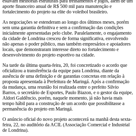
estavam melhorias estruturais para treinamentos e jogos, além de um
aporte financeiro anual de R$ 500 mil para manutenção e
fortalecimento do projeto na elite do voleibol brasileiro.
As negociações se estenderam ao longo dos últimos meses, porém
sem uma garantia definitiva e sem a confirmação das condições
inicialmente apresentadas pelo clube. Paralelamente, o engajamento
da cidade de Londrina cresceu de forma significativa, envolvendo
não apenas o poder público, mas também empresários e apoiadores
locais, que demonstraram interesse direto no fortalecimento e
desenvolvimento do projeto esportivo na cidade.
Na tarde da última quarta-feira, 20, foi concretizado o acordo que
oficializou a transferência da equipe para Londrina, diante da
ausência de uma definição e de garantias concretas em relação à
proposta apresentada à Prefeitura de Maringá. Após a confirmação
da mudança, uma reunião foi realizada entre o prefeito Silvio
Barros, o secretário de Esportes, Paulo Biazon, e o gestor da equipe,
Aldori Galdêncio, porém, naquele momento, já não havia mais
tempo hábil para a construção de um acordo que possibilitasse a
permanência do projeto em Maringá.
O anúncio oficial do novo projeto acontecerá na manhã desta sexta-
feira, 22, no auditório da ACIL (Associação Comercial e Industrial
de Londrina).