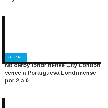
GERAL
No derby londrinense City London
vence a Portuguesa Londrinense
por 2 a 0