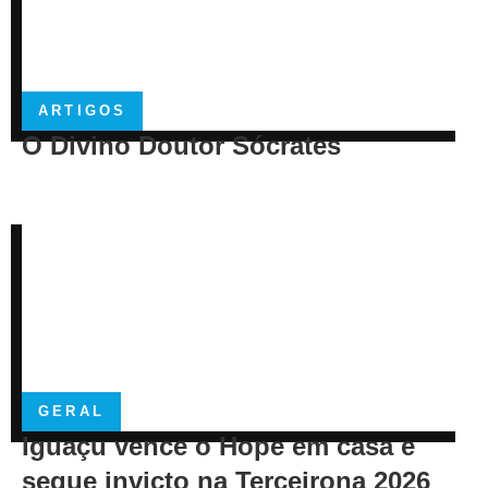
ARTIGOS
O Divino Doutor Sócrates
GERAL
Iguaçu vence o Hope em casa e
segue invicto na Terceirona 2026