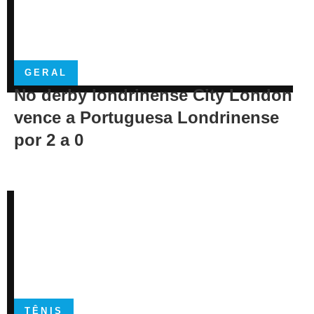
GERAL
No derby londrinense City London
vence a Portuguesa Londrinense
por 2 a 0
TÊNIS