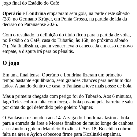
Operário
e
Londrina
empataram sem gols, na tarde deste sábado
(28), no Germano Krüger, em Ponta Grossa, na partida de ida da
decisão do Paranaense 2026.
Com o resultado, a definição do título ficou para a partida de volta,
no Estádio do Café, casa do Tubarão, às 16h, no próximo sábado
(7). Na finalíssima, quem vencer leva o caneco. Já em caso de novo
empate, a disputa irá para os pênaltis.
O jogo
Em uma final tensa, Operário e Londrina fizeram um primeiro
tempo bastante equilibrado, sem grandes chances para nenhum dos
lados. Atuando dentro de casa, o Fantasma teve mais posse de bola.
Mas a primeira chegada com perigo foi do Tubarão. Aos 6 minutos,
Iago Teles cobrou falta com força, a bola passou pela barreira e saiu
por cima do gol defendido pelo goleiro Vagner.
O Fantasma respondeu aos 14. A zaga do Londrina afastou a bola
para a entrada da área e Moraes finalizou de muito longe de canhota,
assustando o goleiro Maurício Kozlinski. Aos 18, Boschilia cobrou
falta na área e Aylon cabeceou firme para Kozlinski espalmar.