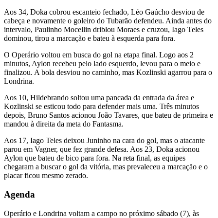
Aos 34, Doka cobrou escanteio fechado, Léo Gaúcho desviou de
cabeça e novamente o goleiro do Tubarão defendeu. Ainda antes do
intervalo, Paulinho Mocellin driblou Moraes e cruzou, Iago Teles
dominou, tirou a marcação e bateu à esquerda para fora.
O Operário voltou em busca do gol na etapa final. Logo aos 2
minutos, Aylon recebeu pelo lado esquerdo, levou para o meio e
finalizou. A bola desviou no caminho, mas Kozlinski agarrou para o
Londrina.
Aos 10, Hildebrando soltou uma pancada da entrada da área e
Kozlinski se esticou todo para defender mais uma. Três minutos
depois, Bruno Santos acionou João Tavares, que bateu de primeira e
mandou à direita da meta do Fantasma.
Aos 17, Iago Teles deixou Juninho na cara do gol, mas o atacante
parou em Vagner, que fez grande defesa. Aos 23, Doka acionou
Aylon que bateu de bico para fora. Na reta final, as equipes
chegaram a buscar o gol da vitória, mas prevaleceu a marcação e o
placar ficou mesmo zerado.
Agenda
Operário e Londrina voltam a campo no próximo sábado (7), às