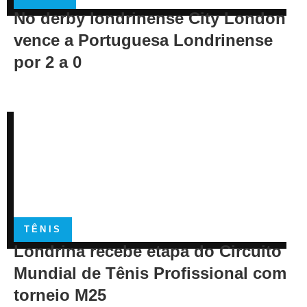
No derby londrinense City London
vence a Portuguesa Londrinense
por 2 a 0
TÊNIS
Londrina recebe etapa do Circuito
Mundial de Tênis Profissional com
torneio M25