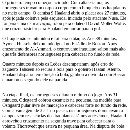
O primeiro tempo começou acirrado. Com alta estatura, os
noruegueses travaram corpo a corpo com o bloqueio dos iraquianos
no meio campo. O camisa 9 Haaland abriu o placar aos 27 minutos,
após jogada coletiva pela esquerda, iniciada pelo atacante Nusa. Ele
foi para cima da marcação, rolou para o lateral David Moller Wolfe,
que cruzou rasteiro para Haaland empurrar para o gol.
O Iraque não se intimidou e foi para o ataque. Aos 38 minutos,
Aymen Hussein deixou tudo igual no Estádio de Boston. Após
cruzamento de Al-Ammari, o centrovante iraquiano saltou mais alto
que três defensores noruegueses para cabecear no fundo da rede.
Quatro minutos depois os Leões desempataram, após erro do
zagueiro Tahseen ao recuar a bola para o goleiro Hassan. Atento,
Haaland disparou em direção à bola, ganhou a dividida com Hassan
e marcou o segundo dele na partida.
Na etapa final, os noruegueses ditaram o ritmo do jogo. Aos 31
minutos, Odegaard cobrou escanteio na pequena, na medida para
Ostigaard pular livre de marcação e cabecear forte no fundo da rede.
Com a vantagem de 3 a 1 no placar, os noruegueses dominavam o
campo, sem resistências dos iraquianos. Já nos acréscimos, Haaland
aproveitou cruzamento na segunda trave para cabecear para o
volante Thorstvedt que estava na pequena área. Na disputa de bola