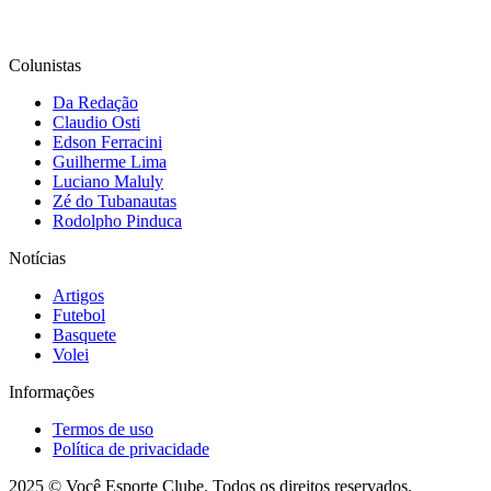
Colunistas
Da Redação
Claudio Osti
Edson Ferracini
Guilherme Lima
Luciano Maluly
Zé do Tubanautas
Rodolpho Pinduca
Notícias
Artigos
Futebol
Basquete
Volei
Informações
Termos de uso
Política de privacidade
2025 © Você Esporte Clube. Todos os direitos reservados.