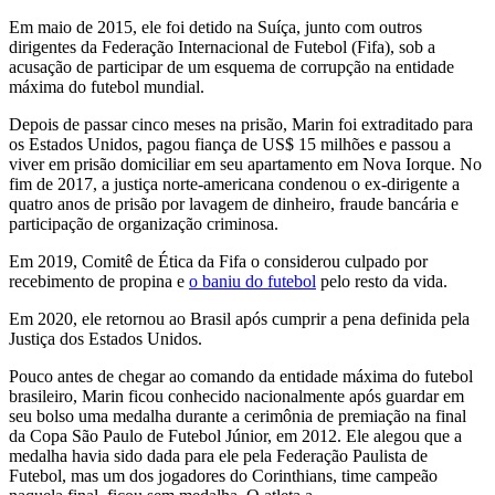
Em maio de 2015, ele foi detido na Suíça, junto com outros
dirigentes da Federação Internacional de Futebol (Fifa), sob a
acusação de participar de um esquema de corrupção na entidade
máxima do futebol mundial.
Depois de passar cinco meses na prisão, Marin foi extraditado para
os Estados Unidos, pagou fiança de US$ 15 milhões e passou a
viver em prisão domiciliar em seu apartamento em Nova Iorque. No
fim de 2017, a justiça norte-americana condenou o ex-dirigente a
quatro anos de prisão por lavagem de dinheiro, fraude bancária e
participação de organização criminosa.
Em 2019, Comitê de Ética da Fifa o considerou culpado por
recebimento de propina e
o baniu do futebol
pelo resto da vida.
Em 2020, ele retornou ao Brasil após cumprir a pena definida pela
Justiça dos Estados Unidos.
Pouco antes de chegar ao comando da entidade máxima do futebol
brasileiro, Marin ficou conhecido nacionalmente após guardar em
seu bolso uma medalha durante a cerimônia de premiação na final
da Copa São Paulo de Futebol Júnior, em 2012. Ele alegou que a
medalha havia sido dada para ele pela Federação Paulista de
Futebol, mas um dos jogadores do Corinthians, time campeão