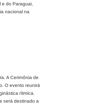
l e do Paraguai,
ia nacional na
ira. A Cerimônia de
o. O evento reunirá
inástica rítmica.
ue será destinado a