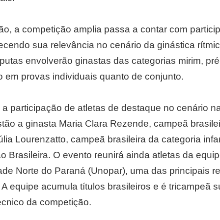
o, a competição amplia passa a contar com partici
alecendo sua relevância no cenário da ginástica rítmi
tas envolverão ginastas das categorias mirim, pré-inf
nto em provas individuais quanto de conjunto.
a participação de atletas de destaque no cenário na
estão a ginasta Maria Clara Rezende, campeã brasilei
Júlia Lourenzatto, campeã brasileira da categoria in
o Brasileira. O evento reunirá ainda atletas da equip
dade Norte do Paraná (Unopar), uma das principais r
A equipe acumula títulos brasileiros e é tricampeã 
 técnico da competição.