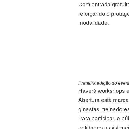
Com entrada gratuita
reforçando o protag
modalidade.
Primeira edição do even
Haverá workshops e p
Abertura está marcad
ginastas, treinadore
Para participar, o p
entidades assistenci