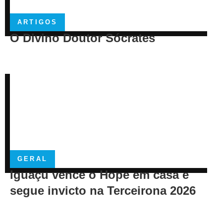
ARTIGOS
O Divino Doutor Sócrates
GERAL
Iguaçu vence o Hope em casa e
segue invicto na Terceirona 2026