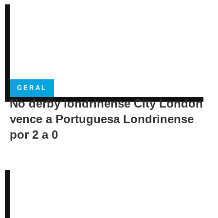
GERAL
No derby londrinense City London
vence a Portuguesa Londrinense
por 2 a 0