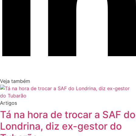
Veja também
Artigos
Tá na hora de trocar a SAF do
Londrina, diz ex-gestor do