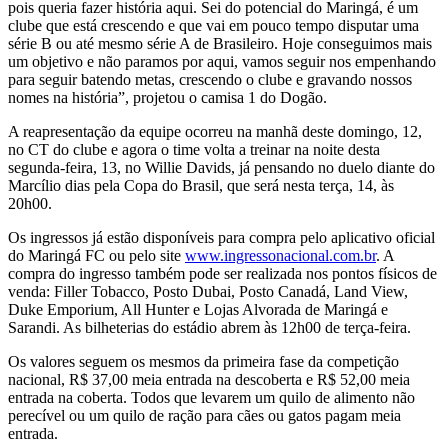
pois queria fazer história aqui. Sei do potencial do Maringá, é um
clube que está crescendo e que vai em pouco tempo disputar uma
série B ou até mesmo série A de Brasileiro. Hoje conseguimos mais
um objetivo e não paramos por aqui, vamos seguir nos empenhando
para seguir batendo metas, crescendo o clube e gravando nossos
nomes na história”, projetou o camisa 1 do Dogão.
A reapresentação da equipe ocorreu na manhã deste domingo, 12,
no CT do clube e agora o time volta a treinar na noite desta
segunda-feira, 13, no Willie Davids, já pensando no duelo diante do
Marcílio dias pela Copa do Brasil, que será nesta terça, 14, às
20h00.
Os ingressos já estão disponíveis para compra pelo aplicativo oficial
do Maringá FC ou pelo site
www.ingressonacional.com.br
. A
compra do ingresso também pode ser realizada nos pontos físicos de
venda: Filler Tobacco, Posto Dubai, Posto Canadá, Land View,
Duke Emporium, All Hunter e Lojas Alvorada de Maringá e
Sarandi. As bilheterias do estádio abrem às 12h00 de terça-feira.
Os valores seguem os mesmos da primeira fase da competição
nacional, R$ 37,00 meia entrada na descoberta e R$ 52,00 meia
entrada na coberta. Todos que levarem um quilo de alimento não
perecível ou um quilo de ração para cães ou gatos pagam meia
entrada.