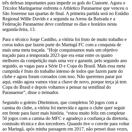
três defesas importantes para impedir os gols do Cianorte. Agora o
Tricolor Maringaense enfrenta o Athletico Paranaense que venceu o
São Joseense nas quartas de final. A primeira partida será no Estádio
Regional Willie Davids e a segunda na Arena da Baixada e a
Federação Paranaense deve confirmar os dias e horários nesta
segunda-feira, 13.
Para o técnico Jorge Castilho, a vitória foi fruto de muito trabalho e
coroa todos que fazem parte do Maringá FC com a conquista de
mais uma meta traçada. “Hoje conquistamos mais um objetivo
traçado para a temporada 2023 que era estar entre os quatro
melhores da competição mais uma vez e garantir, pelo segundo ano
seguido, as vagas para a Série D e Copa do Brasil. Mais essa meta
cumprida é fruto do trabalho intenso de todos que fazem parte do
clube e agora foram coroados com isso. Não queremos parar por
aqui, então agora vamos virar a chave de novo, porque terça já tem
Copa do Brasil e depois voltamos a pensar na semifinal do
Paranaense”, disse o treinador.
Segundo o goleiro Dheimison, que completou 50 jogos com a
camisa do clube, a vitória foi merecida e agora o clube quer seguir
em frente para fazer mais história. “estou muito feliz em completar
50 jogos com a camisa do MFC e agradeço a confiança da diretoria,
comissão técnica e dos torcedores. Quando tive o convite para voltar
ao Maringá, após minha passagem em 2017, não pensei duas vezes,