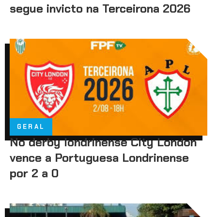
segue invicto na Terceirona 2026
GERAL
No derby londrinense City London
vence a Portuguesa Londrinense
por 2 a 0