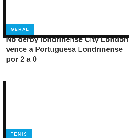
GERAL
No derby londrinense City London
vence a Portuguesa Londrinense
por 2 a 0
TÊNIS