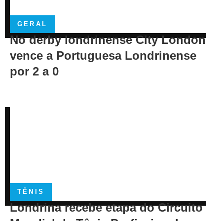
GERAL
No derby londrinense City London
vence a Portuguesa Londrinense
por 2 a 0
TÊNIS
Londrina recebe etapa do Circuito