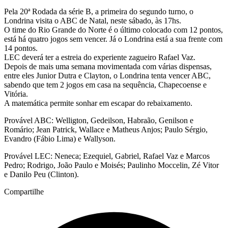
Pela 20ª Rodada da série B, a primeira do segundo turno, o
Londrina visita o ABC de Natal, neste sábado, às 17hs.
O time do Rio Grande do Norte é o último colocado com 12 pontos,
está há quatro jogos sem vencer. Já o Londrina está a sua frente com
14 pontos.
LEC deverá ter a estreia do experiente zagueiro Rafael Vaz.
Depois de mais uma semana movimentada com várias dispensas,
entre eles Junior Dutra e Clayton, o Londrina tenta vencer ABC,
sabendo que tem 2 jogos em casa na sequência, Chapecoense e
Vitória.
A matemática permite sonhar em escapar do rebaixamento.
Provável ABC: Welligton, Gedeilson, Habraão, Genilson e
Romário; Jean Patrick, Wallace e Matheus Anjos; Paulo Sérgio,
Evandro (Fábio Lima) e Wallyson.
Provável LEC: Neneca; Ezequiel, Gabriel, Rafael Vaz e Marcos
Pedro; Rodrigo, João Paulo e Moisés; Paulinho Moccelin, Zé Vitor
e Danilo Peu (Clinton).
Compartilhe