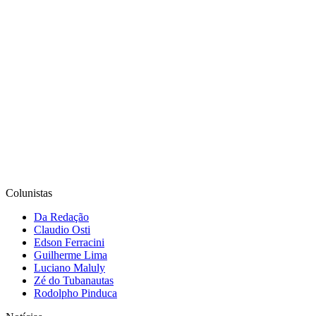
Colunistas
Da Redação
Claudio Osti
Edson Ferracini
Guilherme Lima
Luciano Maluly
Zé do Tubanautas
Rodolpho Pinduca