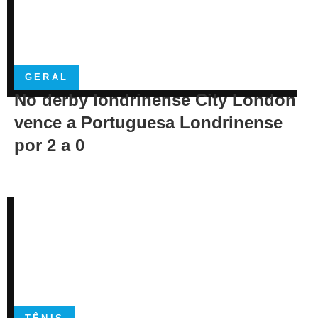
GERAL
No derby londrinense City London
vence a Portuguesa Londrinense
por 2 a 0