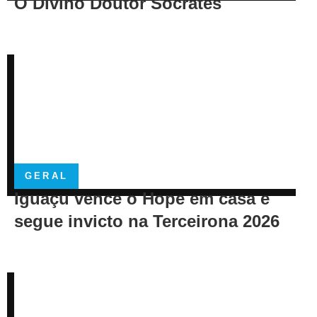
O Divino Doutor Sócrates
GERAL
Iguaçu vence o Hope em casa e
segue invicto na Terceirona 2026