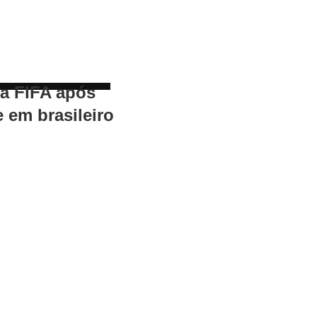
 a FIFA após
e em brasileiro