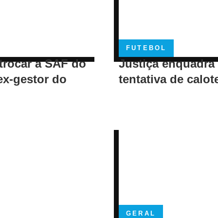
FUTEBOL
trocar a SAF do
Justiça enquadra
ex-gestor do
tentativa de calot
GERAL