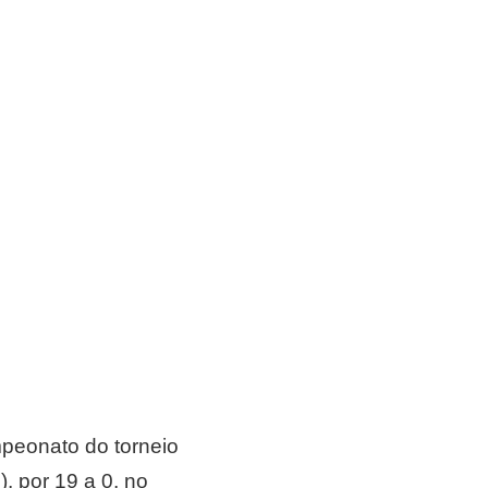
mpeonato do torneio
, por 19 a 0, no