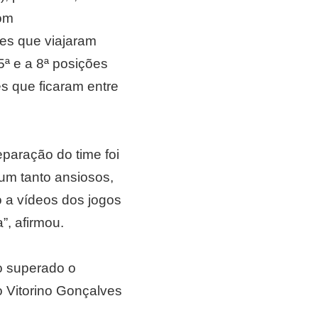
com
es que viajaram
5ª e a 8ª posições
 que ficaram entre
eparação do time foi
 um tanto ansiosos,
 a vídeos dos jogos
”, afirmou.
o superado o
o Vitorino Gonçalves