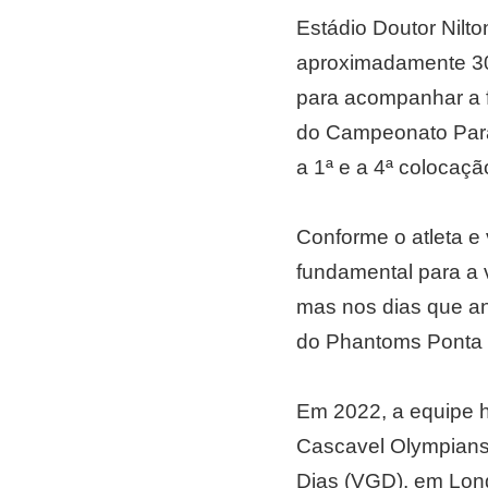
Estádio Doutor Nilt
aproximadamente 300
para acompanhar a fi
do Campeonato Para
a 1ª e a 4ª colocaç
Conforme o atleta e 
fundamental para a v
mas nos dias que an
do Phantoms Ponta Gr
Em 2022, a equipe h
Cascavel Olympians p
Dias (VGD), em Lond