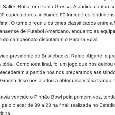
on Salles Rosa, em Ponta Grossa. A partida contou 
 espectadores, incluindo 80 torcedores londrinens
nal. O torneio reuniu os times classificados entre a 
naense de Futebol Americano, enquanto as equipes
ão do campeonato disputaram o Paraná Bowl.
vice-presidente do Bristlebacks, Rafael Algarte, a pr
itória. “Como toda final, foi um jogo que nos deixou
tecederam a partida nós nos preparamos assistindo
ossa. Isso nos ajudou a obter uma vitória tranquila
avia vencido o Pinhão Bowl pela primeira vez, tend
elo placar de 39 a 23 na final, realizada no Estádi
rina.