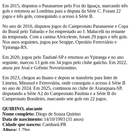
Em 2015, disputou o Paranaense pelo Foz do Iguaçu, marcando três
gols e retornou ao Londrina para a disputa da Série C. Foram 22
jogos e três gols, conseguindo o acesso à Série B.
No ano de 2016, disputou jogos do Campeonato Paranaense e Copa
do Brasil pelo Tubarão e foi emprestado ao J. Malucelli no restante
da temporada. Com a camisa Alviceleste, foram 29 jogos e três gols.
Nos anos seguintes, jogou por Sergipe, Operário Ferroviário e
Ypiranga-RS.
Em 2020, jogou pelo Taubaté-SP e retornou ao Ypiranga e no ano
seguinte, marcou 13 gols em 34 jogos pelo clube gaúcho. Em 2022,
atuou por Avaí e Grêmio Novorizontino.
Em 2023, chegou ao Ituano e depois se transferiu para Inter de
Limeira, Mirassol e Ferroviária, onde conseguiu o acesso à Série B
no ano de 2024. Em 2025, continuou no clube de Araraquara-SP,
disputando a Série A2 do Campeonato Paulista e a Série B do
Campeonato Brasileiro, marcando sete gols em 22 jogos.
QUIRINO, atacante
Nome completo:
Diego de Souza Quirino
Data de nascimento:
14/10/1993 (31 anos)
Cidade que nasceu:
Cambará-PR
Altura:
1,79m