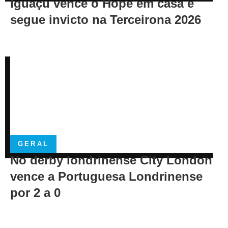
Iguaçu vence o Hope em casa e
segue invicto na Terceirona 2026
GERAL
No derby londrinense City London
vence a Portuguesa Londrinense
por 2 a 0