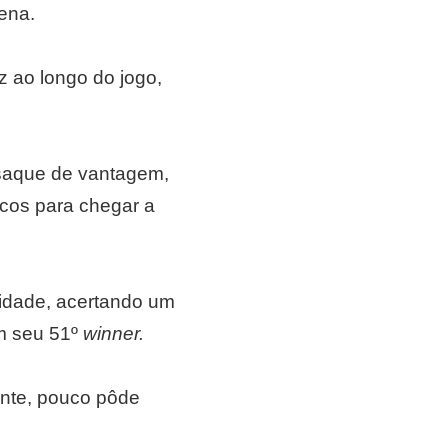
ena.
z ao longo do jogo,
 saque de vantagem,
icos para chegar a
nidade, acertando um
om seu 51º
winner.
ente, pouco pôde