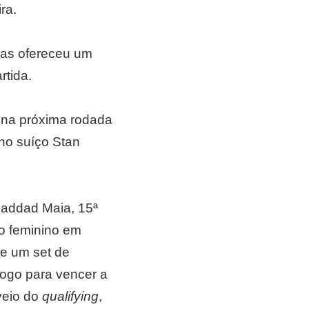
ra.
mas ofereceu um
rtida.
á na próxima rodada
ano suíço Stan
Haddad Maia, 15ª
o feminino em
e um set de
jogo para vencer a
 veio do
qualifying
,