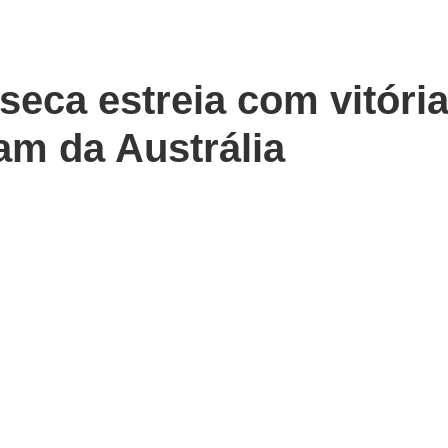
eca estreia com vitóri
am da Austrália