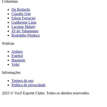
Colunistas
Da Redação
Claudio Osti
Edson Ferracini
Guilherme Lima
Luciano Maluly
Zé do Tubanautas
Rodolpho Pinduca
Notícias
Artigos
Futebol
Basquete
Volei
Informações
Termos de uso
Política de privacidade
2025 © Você Esporte Clube. Todos os direitos reservados.