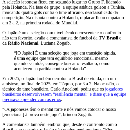
A seleção japonesa ficou em segundo lugar no Grupo F, liderado
pela Holanda. Na fase de grupo, a equipe asiática goleou a Tunísia,
marcando quatro gols contra o time africano, desclassificado da
competição. Na disputa contra a Holanda, o placar ficou empatado
em 2 a 2, na primeira rodada do Mundial.
O Japão é uma seleção com nível técnico crescente e o confronto
não tem favorito, avalia a comentarista de futebol da
TV Brasil
e
da
Rádio Nacional
, Luciana Zogaib.
“[O Japão] É uma seleção que joga em transição rápida,
é uma equipe que tem equilíbrio emocional, mesmo
quando sai atrás, consegue buscar o resultado, como
aconteceu na partida contra a Holanda”.
Em 2025, o Japão também derrotou o Brasil de virada, em um
amistoso, no final de 2025, em Tóquio, por 3 a 2. Na ocasião, o
técnico do time brasileiro, Carlo Ancelotti, pediu que os
jogadores
brasileiros desenvolvessem “resiliência mental” e disse que a equipe
precisava aprender com os erros
.
“Os japoneses têm o mental forte e nós vamos colocar o nosso
[emocional] à prova neste jogo”, brincou Zogaib.
A comentarista também lembrou que, desde o confronto com o
Brasil, ano passado, o Japão não perdeu nenhum jogo. “Eles