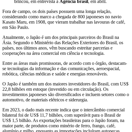
brincou, em entrevista à
Agência brasil
, em abril.
Fora de campo, os dois países possuem uma longa relação,
considerando como marco a chegada de 800 japoneses no navio
Kasato Maru, em 1908, que vieram trabalhar nas lavouras de café,
em São Paulo.
Atualmente, o Japão é um dos principais parceiros do Brasil na
Ásia. Segundo o Ministério das Relações Exteriores do Brasil, os
países, nos últimos anos, vêm buscando estreitar parcerias e
cooperações na área comercial em ciência e tecnologia.
Entre as áreas mais promissoras, de acordo com o órgão, destacam-
se tecnologias da informação e das comunicações, aeroespacial,
robótica, ciências médicas e saúde e energias renováveis.
O Japão é também um dos maiores investidores do Brasil, com US$
22,8 bilhões em estoque (investido ou em circulação). Os
investimentos japoneses são diversificados e incluem setores como o
automotivo, de materiais elétricos e siderurgia.
Em 2023, o dado mais recente indica que o intercâmbio comercial
bilateral foi de US$ 11,7 bilhões, com superávit para o Brasil de
US$ 1,5 bilhão. As exportações brasileiras para o Japão foram, na
maior parte, de produtos como minério de ferro, frango, café,
alumínio e milho, enquanto as importações incluíram autopeças,