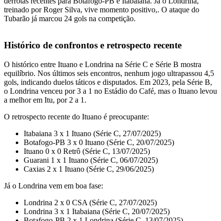
derrotas recentes para Botafogo-PB e Itabaiana. Já o Londrina,
treinado por Roger Silva, vive momento positivo,. O ataque do
Tubarão já marcou 24 gols na competição.
Histórico de confrontos e retrospecto recente
O histórico entre Ituano e Londrina na Série C e Série B mostra
equilíbrio. Nos últimos seis encontros, nenhum jogo ultrapassou 4,5
gols, indicando duelos táticos e disputados. Em 2023, pela Série B,
o Londrina venceu por 3 a 1 no Estádio do Café, mas o Ituano levou
a melhor em Itu, por 2 a 1.
O retrospecto recente do Ituano é preocupante:
Itabaiana 3 x 1 Ituano (Série C, 27/07/2025)
Botafogo-PB 3 x 0 Ituano (Série C, 20/07/2025)
Ituano 0 x 0 Retrô (Série C, 13/07/2025)
Guarani 1 x 1 Ituano (Série C, 06/07/2025)
Caxias 2 x 1 Ituano (Série C, 29/06/2025)
Já o Londrina vem em boa fase:
Londrina 2 x 0 CSA (Série C, 27/07/2025)
Londrina 3 x 1 Itabaiana (Série C, 20/07/2025)
Botafogo-PB 2 x 1 Londrina (Série C, 13/07/2025)