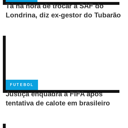
Tá na hora de trocar a SAF do
Londrina, diz ex-gestor do Tubarão
FUTEBOL
Justiça enquadra a FIFA após
tentativa de calote em brasileiro