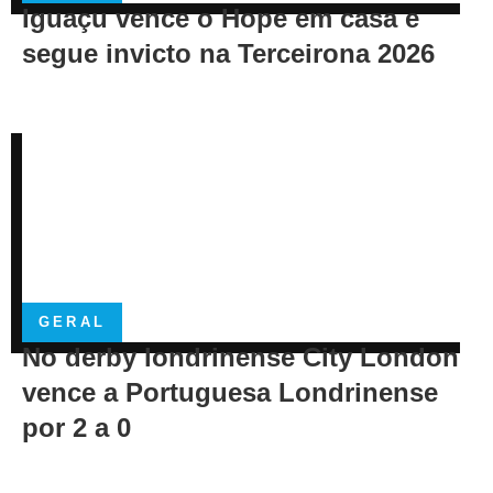
Iguaçu vence o Hope em casa e
segue invicto na Terceirona 2026
GERAL
No derby londrinense City London
vence a Portuguesa Londrinense
por 2 a 0