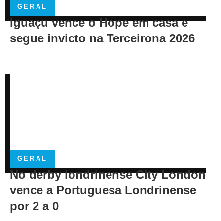
GERAL
Iguaçu vence o Hope em casa e
segue invicto na Terceirona 2026
GERAL
No derby londrinense City London
vence a Portuguesa Londrinense
por 2 a 0