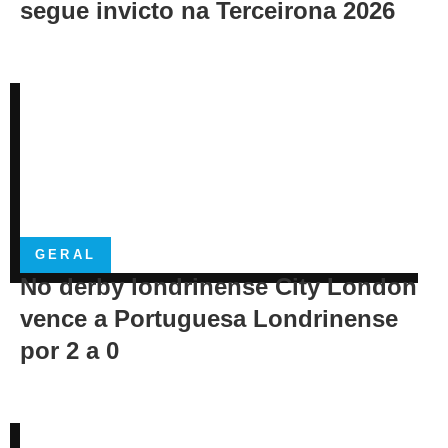
segue invicto na Terceirona 2026
GERAL
No derby londrinense City London
vence a Portuguesa Londrinense
por 2 a 0