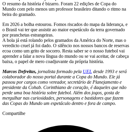
O resumo da história é bizarro. Foram 22 edições de Copa do
Mundo com pelo menos um professor brasileiro ditando o ritmo na
beira do gramado.
Em 2026 a bolha estourou. Fomos riscados do mapa da liderança, e
o Brasil vai ter que assistir ao maior espetáculo da terra governado
por pranchetas estrangeiras.
A bola já está rolando pelos gramados da América do Norte, mas o
veredicto cruel já foi dado. O silêncio nos nossos bancos de reservas
ecoa como um grito de socorro. Resta saber se o nosso futebol vai
aprender a falar a nova língua do mundo ou se vai aceitar, de cabeça
baixa, o papel de mero coadjuvante da própria história.
Marcos Defreitas,
jornalista formado pela
UEL
desde 1993 e será
colaborador do nosso portal durante a Copa do Mundo. Ele já
passou por cargos como vereador, secretário de Planejamento e
presidente da Cohab. Corinthiano de coração, é daqueles que não
perde uma boa história sobre futebol. Além dos jogos, gosta de
mergulhar nas curiosidades, personagens e bastidores que fazem
das Copas do Mundo um espetáculo dentro e fora de campo.
Compartilhe