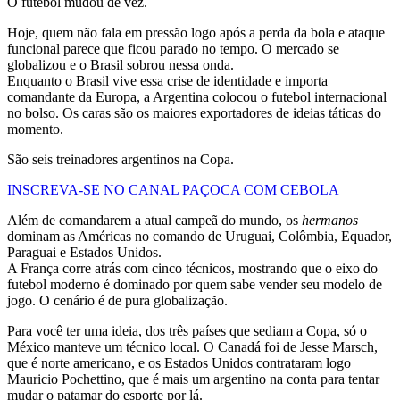
O futebol mudou de vez.
Hoje, quem não fala em pressão logo após a perda da bola e ataque
funcional parece que ficou parado no tempo. O mercado se
globalizou e o Brasil sobrou nessa onda.
Enquanto o Brasil vive essa crise de identidade e importa
comandante da Europa, a Argentina colocou o futebol internacional
no bolso. Os caras são os maiores exportadores de ideias táticas do
momento.
São seis treinadores argentinos na Copa.
INSCREVA-SE NO CANAL PAÇOCA COM CEBOLA
Além de comandarem a atual campeã do mundo, os
hermanos
dominam as Américas no comando de Uruguai, Colômbia, Equador,
Paraguai e Estados Unidos.
A França corre atrás com cinco técnicos, mostrando que o eixo do
futebol moderno é dominado por quem sabe vender seu modelo de
jogo. O cenário é de pura globalização.
Para você ter uma ideia, dos três países que sediam a Copa, só o
México manteve um técnico local. O Canadá foi de Jesse Marsch,
que é norte americano, e os Estados Unidos contrataram logo
Mauricio Pochettino, que é mais um argentino na conta para tentar
mudar o patamar do esporte por lá.