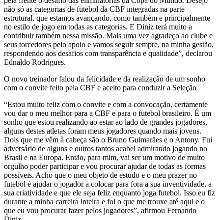
pela frente o desafio das eliminatórias da Copa do Mundo. Desejo
não só as categorias de futebol da CBF integradas na parte
estrutural, que estamos avançando, como também e principalmente
no estilo de jogo em todas as categorias. E Diniz terá muito a
contribuir também nessa missão. Mais uma vez agradeço ao clube e
seus torcedores pelo apoio e vamos seguir sempre, na minha gestão,
respondendo aos desafios com transparência e qualidade”, declarou
Ednaldo Rodrigues.
O novo treinador falou da felicidade e da realização de um sonho
com o convite feito pela CBF e aceito para conduzir a Seleção
“Estou muito feliz com o convite e com a convocação, certamente
vou dar o meu melhor para a CBF e para o futebol brasileiro. É um
sonho que estou realizando ao estar ao lado de grandes jogadores,
alguns destes atletas foram meus jogadores quando mais jovens.
Dois que me vêm à cabeça são o Bruno Guimarães e o Antony. Fui
adversário de alguns e outros tantos acabei admirando jogando no
Brasil e na Europa. Então, para mim, vai ser um motivo de muito
orgulho poder participar e vou procurar ajudar de todas as formas
possíveis. Acho que o meu objeto de estudo e o meu prazer no
futebol é ajudar o jogador a colocar para fora a sua inventividade, a
sua criatividade e que ele seja feliz enquanto joga futebol. Isso eu fiz
durante a minha carreira inteira e foi o que me trouxe até aqui e o
que eu vou procurar fazer pelos jogadores”, afirmou Fernando
Diniz.