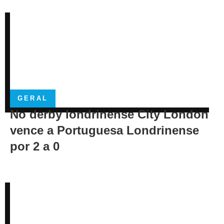
GERAL
No derby londrinense City London
vence a Portuguesa Londrinense
por 2 a 0