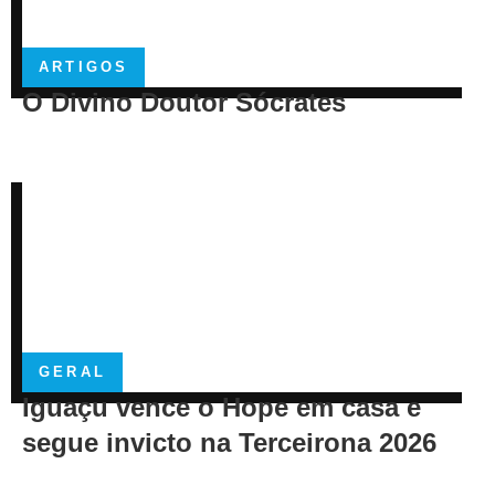
ARTIGOS
O Divino Doutor Sócrates
GERAL
Iguaçu vence o Hope em casa e
segue invicto na Terceirona 2026