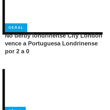
GERAL
No derby londrinense City London
vence a Portuguesa Londrinense
por 2 a 0