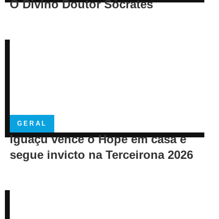
O Divino Doutor Sócrates
GERAL
Iguaçu vence o Hope em casa e
segue invicto na Terceirona 2026