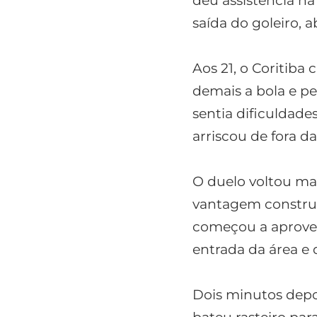
deu assistência na
saída do goleiro, 
Aos 21, o Coritib
demais a bola e pe
sentia dificuldade
arriscou de fora da
O duelo voltou m
vantagem construí
começou a aprovei
entrada da área e
Dois minutos depoi