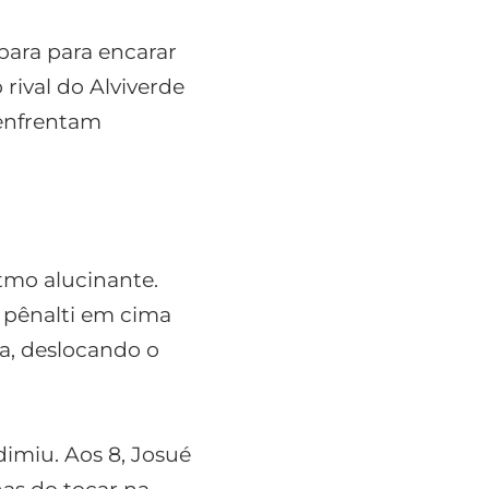
para para encarar
rival do Alviverde
 enfrentam
itmo alucinante.
u pênalti em cima
a, deslocando o
imiu. Aos 8, Josué