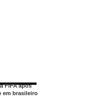
 a FIFA após
e em brasileiro