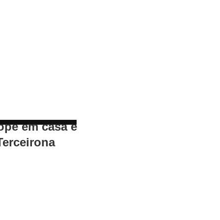
ope em casa e
Terceirona