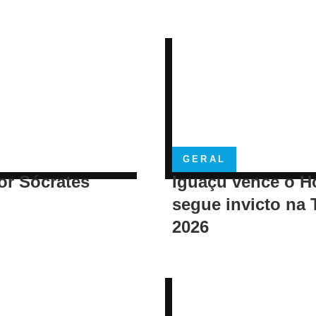
GERAL
or Sócrates
Iguaçu vence o H
segue invicto na 
2026