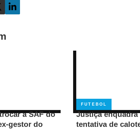
ém
FUTEBOL
trocar a SAF do
Justiça enquadra
ex-gestor do
tentativa de calot