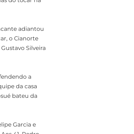
nas do tocar na
acante adiantou
ar, o Cianorte
 Gustavo Silveira
efendendo a
quipe da casa
osué bateu da
lipe Garcia e