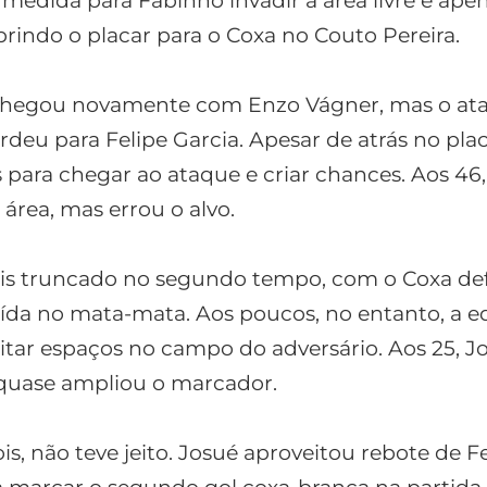
 medida para Fabinho invadir a área livre e ape
abrindo o placar para o Coxa no Couto Pereira.
a chegou novamente com Enzo Vágner, mas o at
rdeu para Felipe Garcia. Apesar de atrás no plac
s para chegar ao ataque e criar chances. Aos 46,
 área, mas errou o alvo.
ais truncado no segundo tempo, com o Coxa d
da no mata-mata. Aos poucos, no entanto, a e
tar espaços no campo do adversário. Aos 25, J
 quase ampliou o marcador.
s, não teve jeito. Josué aproveitou rebote de Fe