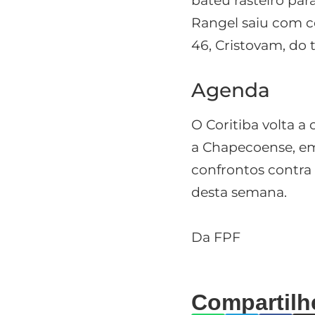
bateu rasteiro par
Rangel saiu com c
46, Cristovam, do t
Agenda
O Coritiba volta a
a Chapecoense, em 
confrontos contra
desta semana.
Da FPF
Compartilh