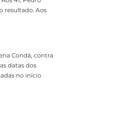
 Aos 41, Pedro
o resultado. Aos
Arena Condá, contra
 as datas dos
adas no início