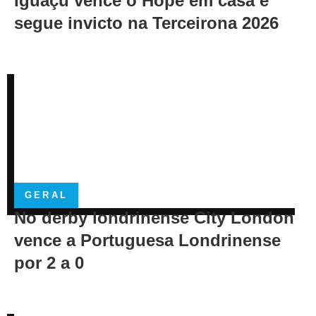
Iguaçu vence o Hope em casa e
segue invicto na Terceirona 2026
GERAL
No derby londrinense City London
vence a Portuguesa Londrinense
por 2 a 0