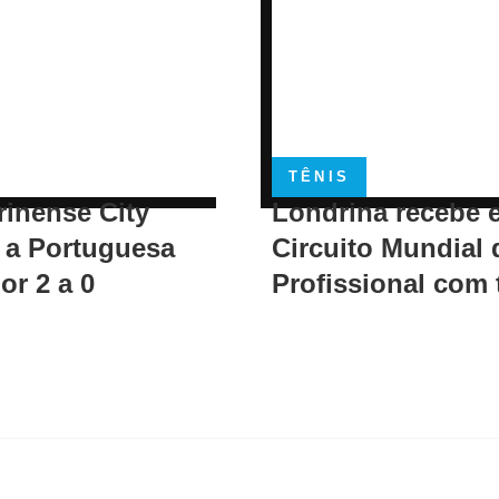
TÊNIS
rinense City
Londrina recebe 
 a Portuguesa
Circuito Mundial 
or 2 a 0
Profissional com 