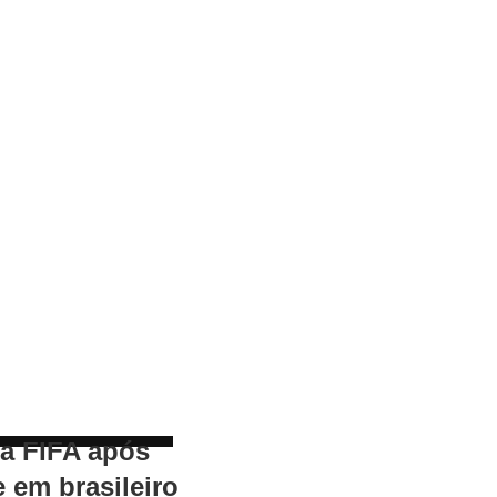
 a FIFA após
e em brasileiro