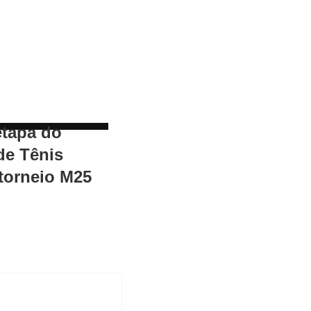
etapa do
de Tênis
torneio M25