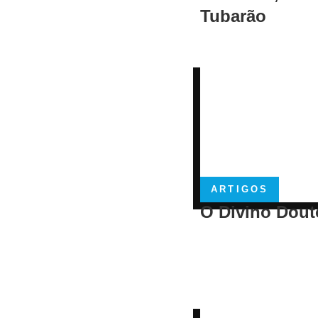
Tubarão
ARTIGOS
O Divino Dout