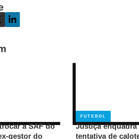
e
ém
FUTEBOL
trocar a SAF do
Justiça enquadra
ex-gestor do
tentativa de calot