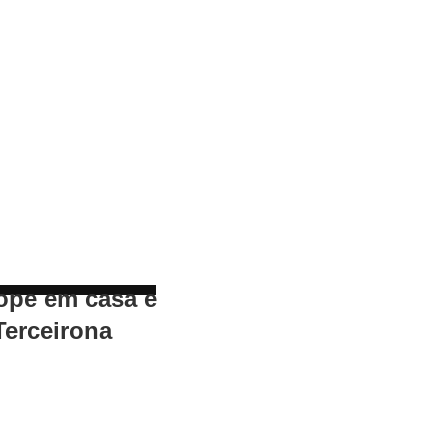
ope em casa e
Terceirona