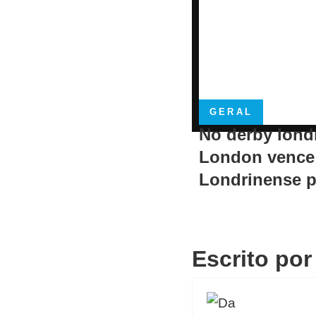
GERAL
No derby lond
London vence
Londrinense p
Escrito por