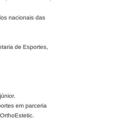
los nacionais das
etaria de Esportes,
únior.
portes em parceria
OrthoEstetic.