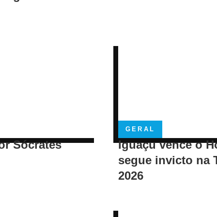
GERAL
or Sócrates
Iguaçu vence o H
segue invicto na 
2026