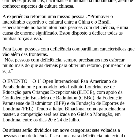
campeões provinciais, nacionais e mundiais da modalidade, além de
conhecer aspectos da cultura chinesa.
A experiência reforçou uma missão pessoal. “Promover o
intercâmbio esportivo e cultural entre a China e o Brasil,
especialmente no badminton para pessoas com deficiência, é uma
causa de enorme significado. Estou disposto a dedicar todas as
minhas forças a isso.”
Para Leon, pessoas com deficiência compartilham características que
vão além das fronteiras.
“Nós, pessoas com deficiência, sempre precisamos nos esforçar
muito mais do que as demais para obter um retorno, por menor que
seja.”
O EVENTO – O 1º Open Internacional Pan-Americano de
Parabadminton é promovido pelo Instituto Londrinense de
Educação para Crianças Excepcionais (ILECE), com apoio da
Confederação Brasileira de Badminton (CBBd), da Federação
Paranaense de Badminton (BFP) e da Fundação de Esportes de
Londrina (FEL). Tendo a Itaipu Binacional como patrocinadora
master, a competição será realizada no Ginásio Moringão, em
Londrina, entre os dias 20 e 24 de julho.
Os atletas serão divididos em nove categorias: sete voltadas a
pessoas com deficiência física, uma para deficiência intelectual e