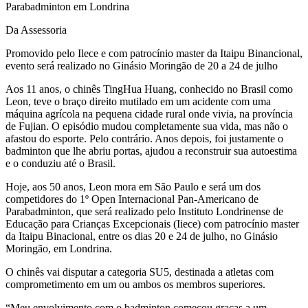
Da Assessoria
Promovido pelo Ilece e com patrocínio master da Itaipu Binancional,
evento será realizado no Ginásio Moringão de 20 a 24 de julho
Aos 11 anos, o chinês TingHua Huang, conhecido no Brasil como
Leon, teve o braço direito mutilado em um acidente com uma
máquina agrícola na pequena cidade rural onde vivia, na província
de Fujian. O episódio mudou completamente sua vida, mas não o
afastou do esporte. Pelo contrário. Anos depois, foi justamente o
badminton que lhe abriu portas, ajudou a reconstruir sua autoestima
e o conduziu até o Brasil.
Hoje, aos 50 anos, Leon mora em São Paulo e será um dos
competidores do 1º Open Internacional Pan-Americano de
Parabadminton, que será realizado pelo Instituto Londrinense de
Educação para Crianças Excepcionais (Iiece) com patrocínio master
da Itaipu Binacional, entre os dias 20 e 24 de julho, no Ginásio
Moringão, em Londrina.
O chinês vai disputar a categoria SU5, destinada a atletas com
comprometimento em um ou ambos os membros superiores.
“Meu envolvimento com o badminton começou graças a um