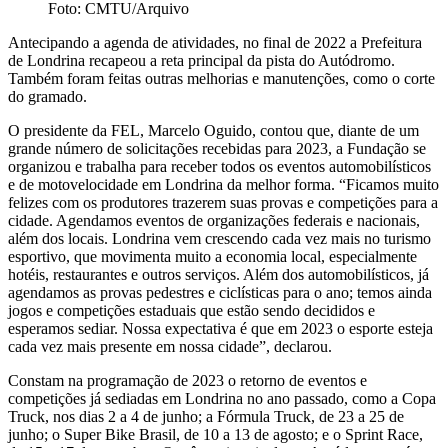
Foto: CMTU/Arquivo
Antecipando a agenda de atividades, no final de 2022 a Prefeitura
de Londrina recapeou a reta principal da pista do Autódromo.
Também foram feitas outras melhorias e manutenções, como o corte
do gramado.
O presidente da FEL, Marcelo Oguido, contou que, diante de um
grande número de solicitações recebidas para 2023, a Fundação se
organizou e trabalha para receber todos os eventos automobilísticos
e de motovelocidade em Londrina da melhor forma. “Ficamos muito
felizes com os produtores trazerem suas provas e competições para a
cidade. Agendamos eventos de organizações federais e nacionais,
além dos locais. Londrina vem crescendo cada vez mais no turismo
esportivo, que movimenta muito a economia local, especialmente
hotéis, restaurantes e outros serviços. Além dos automobilísticos, já
agendamos as provas pedestres e ciclísticas para o ano; temos ainda
jogos e competições estaduais que estão sendo decididos e
esperamos sediar. Nossa expectativa é que em 2023 o esporte esteja
cada vez mais presente em nossa cidade”, declarou.
Constam na programação de 2023 o retorno de eventos e
competições já sediadas em Londrina no ano passado, como a Copa
Truck, nos dias 2 a 4 de junho; a Fórmula Truck, de 23 a 25 de
junho; o Super Bike Brasil, de 10 a 13 de agosto; e o Sprint Race,