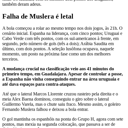
também deram adeus.
Falha de Muslera é letal
A bola começou a rolar ao mesmo tempo nos dois jogos, às 21h. O
cenário inicial. Espanha na liderança, com cinco pontos; Uruguai e
Cabo Verde com três pontos, com os sul-americanos à frente, em
segundo, pelo número de gols (três a dois); Arábia Saudita em
último, com dois pontos. A seleção lusófona ocupava, naquele
momento, um posto na próxima fase como um dos melhores
terceiros.
A mudança crucial na classificação veio aos 41 minutos do
primeiro tempo, em Guadalajara. Apesar de controlar a posse,
a Espanha não vinha conseguindo entrar na área uruguaia e
até dava espaços para contra-ataques.
Até que o lateral Marcos Llorente cruzou rasteiro pela direita e o
meia Alex Baena dominou, conseguiu o giro sobre o lateral
Guillermo Varela, mas o chute saiu fraco. Mesmo assim, o goleiro
Fernando Muslera falhou e deixou a bola entrar.
O gol mantinha os espanhóis na ponta do Grupo H, agora com sete
pontos, mas mexia na segunda colocação, que passava a ser de