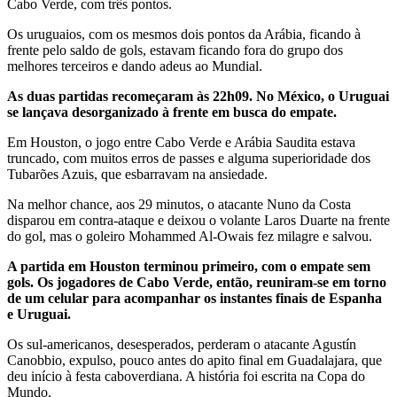
Cabo Verde, com três pontos.
Os uruguaios, com os mesmos dois pontos da Arábia, ficando à
frente pelo saldo de gols, estavam ficando fora do grupo dos
melhores terceiros e dando adeus ao Mundial.
As duas partidas recomeçaram às 22h09. No México, o Uruguai
se lançava desorganizado à frente em busca do empate.
Em Houston, o jogo entre Cabo Verde e Arábia Saudita estava
truncado, com muitos erros de passes e alguma superioridade dos
Tubarões Azuis, que esbarravam na ansiedade.
Na melhor chance, aos 29 minutos, o atacante Nuno da Costa
disparou em contra-ataque e deixou o volante Laros Duarte na frente
do gol, mas o goleiro Mohammed Al-Owais fez milagre e salvou.
A partida em Houston terminou primeiro, com o empate sem
gols. Os jogadores de Cabo Verde, então, reuniram-se em torno
de um celular para acompanhar os instantes finais de Espanha
e Uruguai.
Os sul-americanos, desesperados, perderam o atacante Agustín
Canobbio, expulso, pouco antes do apito final em Guadalajara, que
deu início à festa caboverdiana. A história foi escrita na Copa do
Mundo.