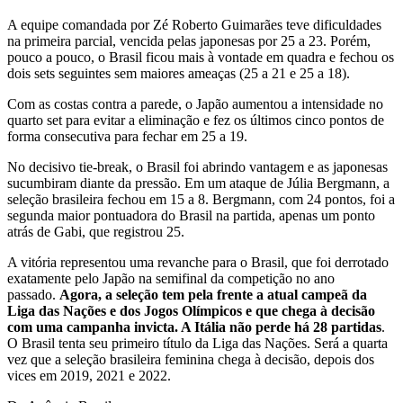
A equipe comandada por Zé Roberto Guimarães teve dificuldades
na primeira parcial, vencida pelas japonesas por 25 a 23. Porém,
pouco a pouco, o Brasil ficou mais à vontade em quadra e fechou os
dois sets seguintes sem maiores ameaças (25 a 21 e 25 a 18).
Com as costas contra a parede, o Japão aumentou a intensidade no
quarto set para evitar a eliminação e fez os últimos cinco pontos de
forma consecutiva para fechar em 25 a 19.
No decisivo tie-break, o Brasil foi abrindo vantagem e as japonesas
sucumbiram diante da pressão. Em um ataque de Júlia Bergmann, a
seleção brasileira fechou em 15 a 8. Bergmann, com 24 pontos, foi a
segunda maior pontuadora do Brasil na partida, apenas um ponto
atrás de Gabi, que registrou 25.
A vitória representou uma revanche para o Brasil, que foi derrotado
exatamente pelo Japão na semifinal da competição no ano
passado.
Agora, a seleção tem pela frente a atual campeã da
Liga das Nações e dos Jogos Olímpicos e que chega à decisão
com uma campanha invicta. A Itália não perde há 28 partidas
.
O Brasil tenta seu primeiro título da Liga das Nações. Será a quarta
vez que a seleção brasileira feminina chega à decisão, depois dos
vices em 2019, 2021 e 2022.