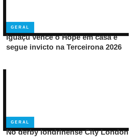
GERAL
Iguaçu vence o Hope em casa e
segue invicto na Terceirona 2026
GERAL
No derby londrinense City London