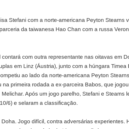
uisa Stefani com a norte-americana Peyton Stearns v
a parceria da taiwanesa Hao Chan com a russa Vero
l contará com outra representante nas oitavas em Do
plas em Linz (Áustria), junto com a húngara Time
 competiu ao lado da norte-americana Peyton Stearn
ou na primeira rodada a ex-parceira Babos, que jogou
 Melichar. Após um jogo parelho, Stefani e Steams 
 10/6) e selaram a classificação.
 Doha. Jogo difícil, contra adversárias experientes.