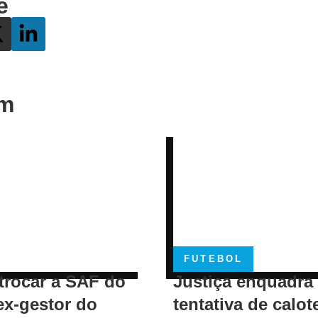
e
ém
FUTEBOL
trocar a SAF do
Justiça enquadra
ex-gestor do
tentativa de calot