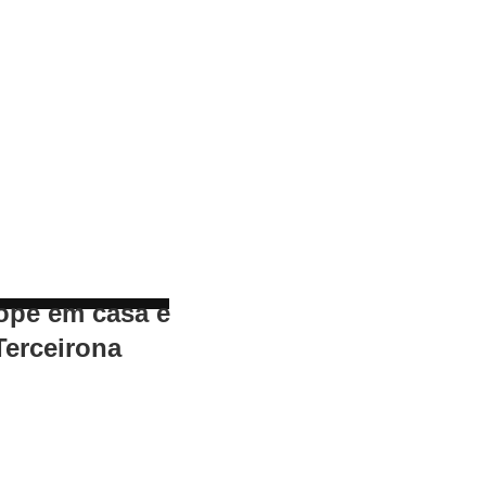
ope em casa e
Terceirona