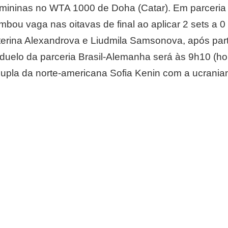
emininas no WTA 1000 de Doha (Catar). Em parceri
bou vaga nas oitavas de final ao aplicar 2 sets a 0 
terina Alexandrova e Liudmila Samsonova, após par
uelo da parceria Brasil-Alemanha será às 9h10 (horá
a dupla da norte-americana Sofia Kenin com a ucrani