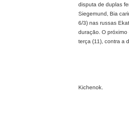
disputa de duplas f
Siegemund, Bia carim
6/3) nas russas Eka
duração. O próximo d
terça (11), contra 
Kichenok.