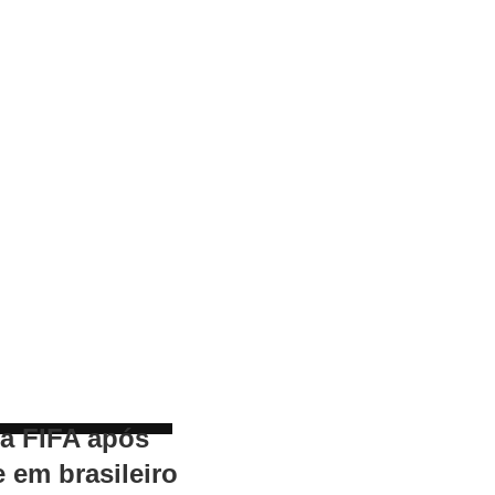
 a FIFA após
e em brasileiro