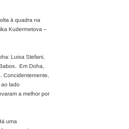
olta à quadra na
nika Kudermetova –
ha: Luisa Stefani,
a Babos. Em Doha,
s. Concidentemente,
 ao lado
levaram a melhor por
 Há uma