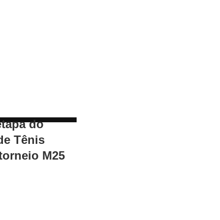
etapa do
de Tênis
torneio M25