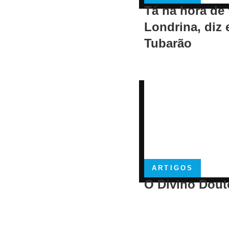
Tá na hora de 
Londrina, diz 
Tubarão
ARTIGOS
O Divino Dout