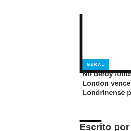
GERAL
No derby lond
London vence
Londrinense p
Escrito por