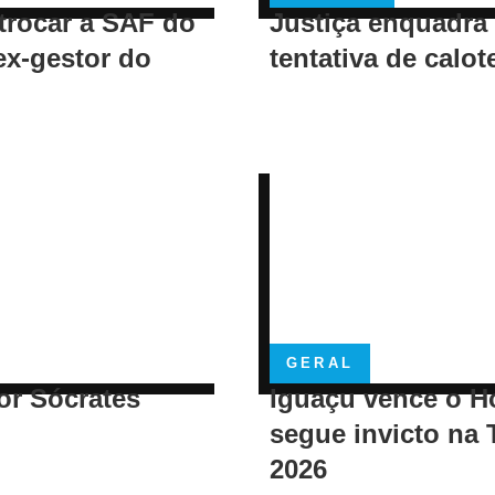
trocar a SAF do
Justiça enquadra
ex-gestor do
tentativa de calot
GERAL
or Sócrates
Iguaçu vence o H
segue invicto na 
2026