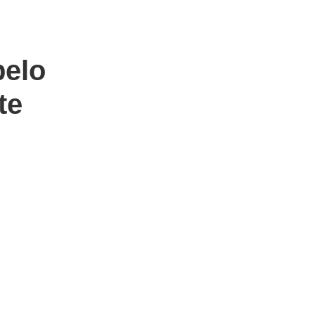
pelo
te