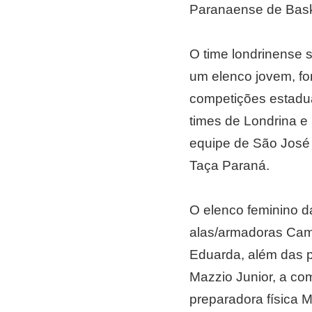
Paranaense de Bask
O time londrinense 
um elenco jovem, fo
competições estadua
times de Londrina e
equipe de São José d
Taça Paraná.
O elenco feminino d
alas/armadoras Cami
Eduarda, além das pi
Mazzio Junior, a co
preparadora física Ma