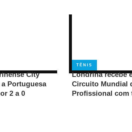
TÊNIS
rinense City
Londrina recebe 
 a Portuguesa
Circuito Mundial 
or 2 a 0
Profissional com 