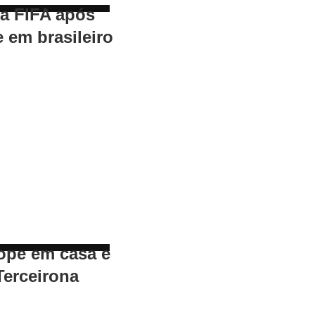
 a FIFA após
e em brasileiro
ope em casa e
Terceirona