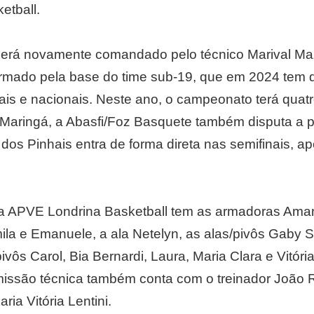
etball.
será novamente comandado pelo técnico Marival Maz
rmado pela base do time sub-19, que em 2024 tem 
is e nacionais. Neste ano, o campeonato terá quat
 Maringá, a Abasfi/Foz Basquete também disputa a pr
os Pinhais entra de forma direta nas semifinais, ap
a APVE Londrina Basketball tem as armadoras Aman
la e Emanuele, a ala Netelyn, as alas/pivôs Gaby S
vôs Carol, Bia Bernardi, Laura, Maria Clara e Vitóri
missão técnica também conta com o treinador João 
ria Vitória Lentini.