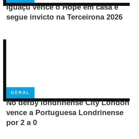
Iguaçu vence o Hope em casa e
segue invicto na Terceirona 2026
GERAL
No derby londrinense City London
vence a Portuguesa Londrinense
por 2 a 0