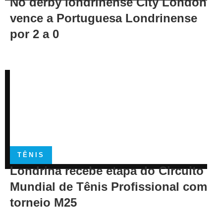
No derby londrinense City London
vence a Portuguesa Londrinense
por 2 a 0
TÊNIS
Londrina recebe etapa do Circuito
Mundial de Tênis Profissional com
torneio M25