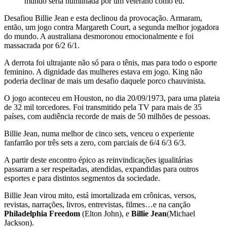
mundo seria humilhada por um veterano como eu.
Desafiou Billie Jean e esta declinou da provocação. Armaram,
então, um jogo contra Margareth Court, a segunda melhor jogadora
do mundo. A australiana desmoronou emocionalmente e foi
massacrada por 6/2 6/1.
A derrota foi ultrajante não só para o tênis, mas para todo o esporte
feminino. A dignidade das mulheres estava em jogo. King não
poderia declinar de mais um desafio daquele porco chauvinista.
O jogo aconteceu em Houston, no dia 20/09/1973, para uma plateia
de 32 mil torcedores. Foi transmitido pela TV para mais de 35
países, com audiência recorde de mais de 50 milhões de pessoas.
Billie Jean, numa melhor de cinco sets, venceu o experiente
fanfarrão por três sets a zero, com parciais de 6/4 6/3 6/3.
A partir deste encontro épico as reinvindicações igualitárias
passaram a ser respeitadas, atendidas, expandidas para outros
esportes e para distintos segmentos da sociedade.
Billie Jean virou mito, está imortalizada em crônicas, versos,
revistas, narrações, livros, entrevistas, filmes…e na canção
Philadelphia Freedom
(Elton John), e
Billie Jean
(Michael
Jackson).