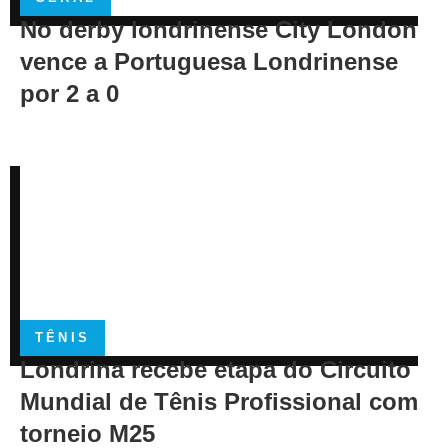
No derby londrinense City London
vence a Portuguesa Londrinense
por 2 a 0
TÊNIS
Londrina recebe etapa do Circuito
Mundial de Tênis Profissional com
torneio M25